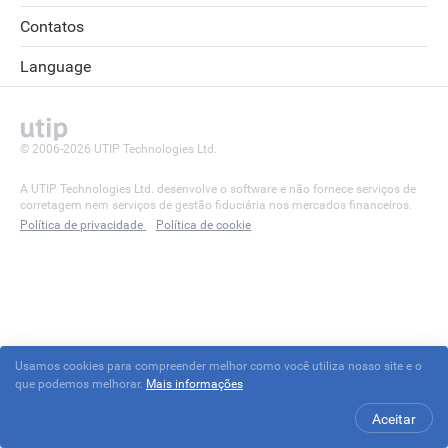
Contatos
Language
© 2006-2026 UTIP Technologies Ltd.
A UTIP Technologies Ltd. desenvolve o software e não fornece serviços de
corretagem nem serviços de gestão fiduciária nos mercados financeiros.
Política de privacidade
Política de cookie
Usamos cookies para compreender melhor como você utiliza nosso site e o
que podemos melhorar.
Mais informações
Aceitar